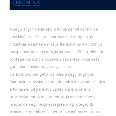
A segurança no trabalho é fundamental dentro de
uma indústria. Existem normas que obrigam as
industrias a instruírem seus funcionários a utilizar os
equipamentos de proteção individual (EPI’s). Além de
protege-los contra possíveis acidentes, você está
garantindo maior segurança a eles.
Os EPIs são obrigatórios para a segurança dos
funcionários. Assim, a bota de polietileno com elástico
é fundamental para atividades onde ocorrem
processamentos de alimentos. Já os macacões ou
jalecos de segurança asseguram a proteção do
tronco, de membros superiores e inferiores contra