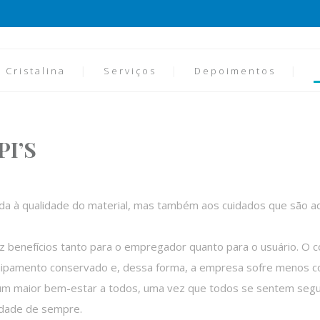
 Cristalina
Serviços
Depoimentos
PI’S
ada à qualidade do material, mas também aos cuidados que são ado
az benefícios tanto para o empregador quanto para o usuário. O 
uipamento conservado e, dessa forma, a empresa sofre menos c
um maior bem-estar a todos, uma vez que todos se sentem seguros
idade de sempre.