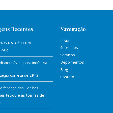
gens Recentes
Navegação
Início
NOS NA 31ª FEIRA
Sobre nós
OPAR
Serviços
Depoimentos
ndispensáveis para indústria
Blog
zação correta de EPI’S
Contato
 diferença das Toalhas
iais tecido e as toalhas de
e